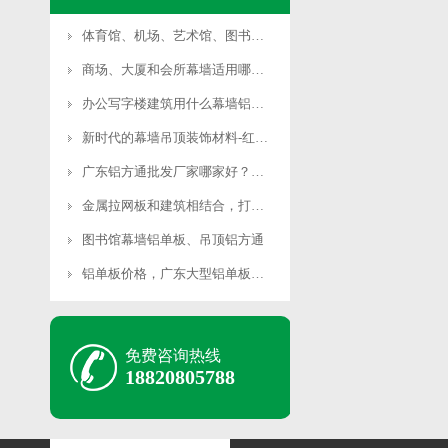
体育馆、机场、艺术馆、图书馆等大型公共场所适用哪种幕墙铝单板？
商场、大厦和会所幕墙适用哪些铝单板？
办公写字楼建筑用什么幕墙铝单板合适？
新时代的幕墙吊顶装饰材料-红井铝方通
广东铝方通批发厂家哪家好？首选红井铝业
金属拉网板和建筑相结合，打造另类建筑外墙装饰
图书馆幕墙铝单板、吊顶铝方通
铝单板价格，广东大型铝单板厂家可免费深化图纸
免费咨询热线
18820805788