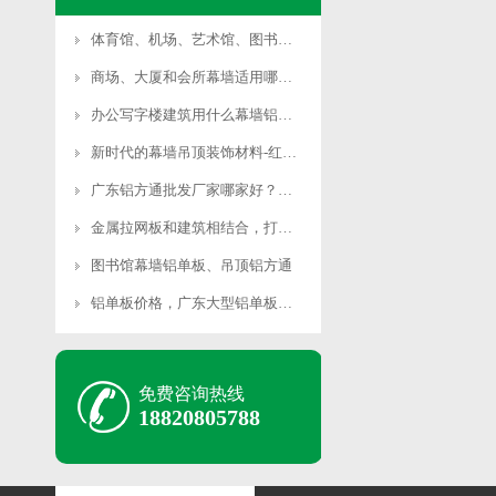
体育馆、机场、艺术馆、图书馆等大型公共场所适用哪种幕墙铝单板？
商场、大厦和会所幕墙适用哪些铝单板？
办公写字楼建筑用什么幕墙铝单板合适？
新时代的幕墙吊顶装饰材料-红井铝方通
广东铝方通批发厂家哪家好？首选红井铝业
金属拉网板和建筑相结合，打造另类建筑外墙装饰
图书馆幕墙铝单板、吊顶铝方通
铝单板价格，广东大型铝单板厂家可免费深化图纸
免费咨询热线
18820805788