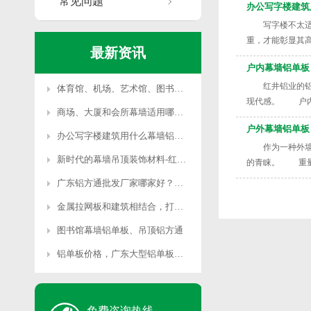
常见问题
办公写字楼建筑
写字楼不太适合
重，才能彰显其
最新资讯
据办公场所的内
户内幕墙铝单板
红井铝业的铝单
体育馆、机场、艺术馆、图书馆等大型公共场所适用哪种幕墙铝单板？
现代感。 户内
商场、大厦和会所幕墙适用哪些铝单板？
户外幕墙铝单板
办公写字楼建筑用什么幕墙铝单板合适？
作为一种外墙建
新时代的幕墙吊顶装饰材料-红井铝方通
的青睐。 重量
的产品物性，有
广东铝方通批发厂家哪家好？首选红井铝业
金属拉网板和建筑相结合，打造另类建筑外墙装饰
图书馆幕墙铝单板、吊顶铝方通
铝单板价格，广东大型铝单板厂家可免费深化图纸
免费咨询热线